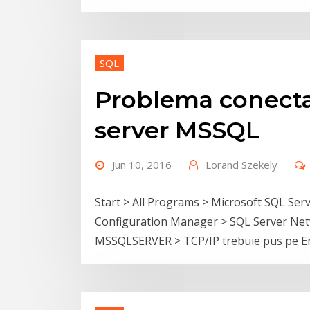
SQL
Problema conecta
server MSSQL
Jun 10, 2016
Lorand Szekely
Start > All Programs > Microsoft SQL Ser
Configuration Manager > SQL Server Netw
MSSQLSERVER > TCP/IP trebuie pus pe E