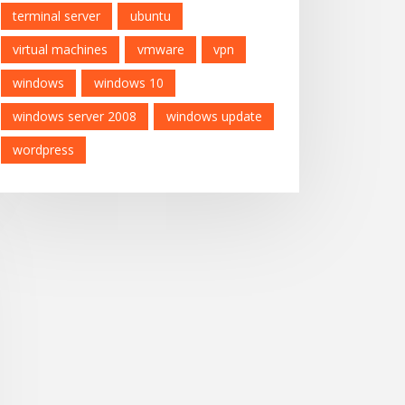
mentation_in_percent

terminal server
ubuntu
virtual machines
vmware
vpn
windows
windows 10
windows server 2008
windows update
wordpress