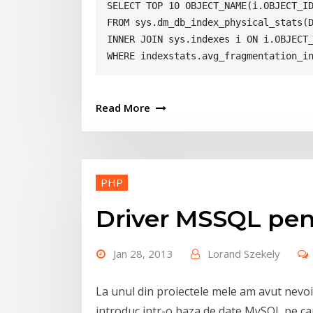
SELECT TOP 10 OBJECT_NAME(i.OBJECT_ID
FROM sys.dm_db_index_physical_stats(D
INNER JOIN sys.indexes i ON i.OBJECT_
WHERE indexstats.avg_fragmentation_i
Read More
PHP
Driver MSSQL pe
Jan 28, 2013
Lorand Szekely
La unul din proiectele mele am avut nevoie
introduc intr-o baza de date MySQL pe care