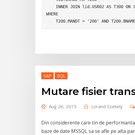
    INNER JOIN lid.USR02 AS T300 ON (
WHERE

    T200.MANDT = '200' AND T200.BNAM
SAP
SQL
Mutare fisier tran
Aug 26, 2015
Lorand Szekely
Din considerente care tin de performanta
baze de date MSSQL sa se afle pe alta par