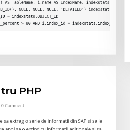
) AS TableName, i.name AS IndexName, indexstats.avg_frag
B_ID(), NULL, NULL, NULL, 'DETAILED') indexstats

ID = indexstats.OBJECT_ID

n_percent > 80 AND i.index_id = indexstats.index_id;
ntru PHP
0 Comment
 sa extrag o serie de informatii din SAP si sa le
 apoi sa o extind cu informatii aditionale si sa