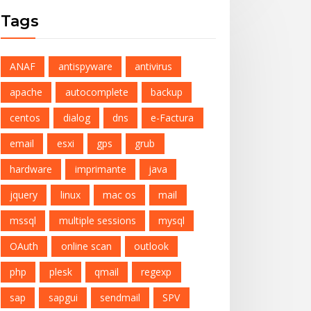
Tags
ANAF
antispyware
antivirus
apache
autocomplete
backup
centos
dialog
dns
e-Factura
email
esxi
gps
grub
hardware
imprimante
java
jquery
linux
mac os
mail
mssql
multiple sessions
mysql
OAuth
online scan
outlook
php
plesk
qmail
regexp
sap
sapgui
sendmail
SPV