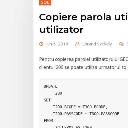
SQL
Copiere parola uti
utilizator
Jun 5, 2016
Lorand Szekely
Pentru copierea parolei utilizatorului GEOR
clientul 200 se poate utiliza urmatorul sql
UPDATE

    T200

SET

    T200.BCODE = T300.BCODE,

    T200.PASSCODE = T300.PASSCODE

FROM

    lid.USR02 AS T200
