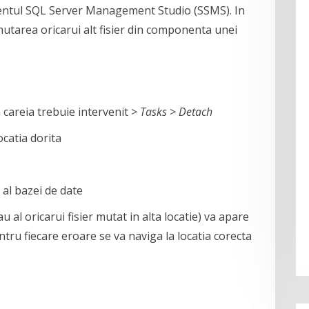
rumentul SQL Server Management Studio (SSMS). In
 mutarea oricarui alt fisier din componenta unei
 careia trebuie intervenit >
Tasks
>
Detach
ocatia dorita
l al bazei de date
u al oricarui fisier mutat in alta locatie) va apare
entru fiecare eroare se va naviga la locatia corecta