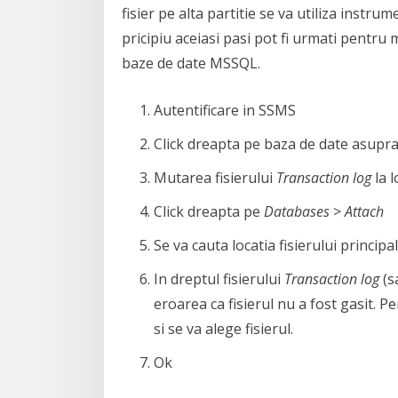
fisier pe alta partitie se va utiliza inst
pricipiu aceiasi pasi pot fi urmati pentru
baze de date MSSQL.
Autentificare in SSMS
Click dreapta pe baza de date asupra
Mutarea fisierului
Transaction log
la l
Click dreapta pe
Databases
>
Attach
Se va cauta locatia fisierului principa
In dreptul fisierului
Transaction log
(sa
eroarea ca fisierul nu a fost gasit. P
si se va alege fisierul.
Ok