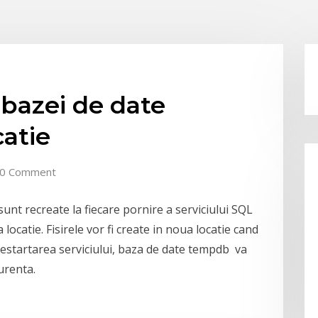
 bazei de date
catie
0 Comment
unt recreate la fiecare pornire a serviciului SQL
ocatie. Fisirele vor fi create in noua locatie cand
 restartarea serviciului, baza de date
tempdb
va
curenta.