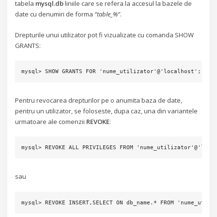
tabela
mysql.db
liniile care se refera la accesul la bazele de
date cu denumiri de forma
“table_%”
.
Drepturile unui utilizator pot fi vizualizate cu comanda SHOW
GRANTS:
mysql> SHOW GRANTS FOR 'nume_utilizator'@'localhost';
Pentru revocarea drepturilor pe o anumita baza de date,
pentru un utilizator, se foloseste, dupa caz, una din variantele
urmatoare ale comenzii
REVOKE
:
mysql> REVOKE ALL PRIVILEGES FROM 'nume_utilizator'@'loca
sau
mysql> REVOKE INSERT,SELECT ON db_name.* FROM 'nume_utili